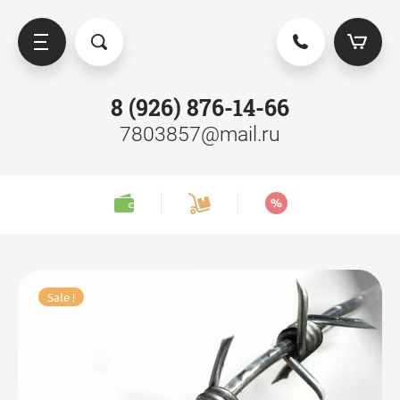
8 (926) 876-14-66
7803857@mail.ru
D заборы
Ворота
Калитки
Секции забора
Sale !
Столбы