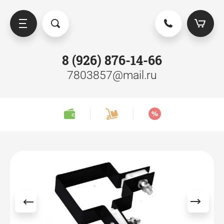
8 (926) 876-14-66
7803857@mail.ru
D заборы
Ворота
Калитки
Секции забора
Столбы