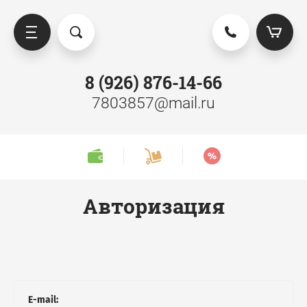
8 (926) 876-14-66
7803857@mail.ru
D заборы
Ворота
Калитки
Авторизация
Секции забора
Столбы
E-mail: